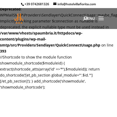
+39 0742681326
info@hotelvillafiorita.com
Deprecated
:
WPMailSMTP\Providers\Sendlayer\QuickConnectUsage::maybe_flag_
Implicitly marking parameter $connection as nullable is
deprecated, the explicit nullable type must be used instead in
/var/www/vhosts/spaumbria.it/httpdocs/wp-
content/plugins/wp-mail-
smtp/src/Providers/Sendlayer/QuickConnectUsage.php
on line
393
//Shortcode to show the module function
showmodule_shortcode($moduleid) {
extract(shortcode_atts(array('id' =>'*'),$moduleid)); return
do_shortcode('[et_pb_section global_module="'.$id.'"]
[/et_pb_section]'); } add_shortcode('showmodule',
'showmodule_shortcode');