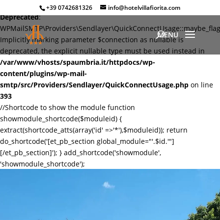
+39 0742681326
info@hotelvillafiorita.com
Deprecated
:
WPMailSMTP\Providers\Sendlayer\QuickConnectUsage::maybe_flag_
Implicitly marking parameter $connection as nullable is
deprecated, the explicit nullable type must be used instead in
/var/www/vhosts/spaumbria.it/httpdocs/wp-
content/plugins/wp-mail-
smtp/src/Providers/Sendlayer/QuickConnectUsage.php
on line
393
//Shortcode to show the module function
showmodule_shortcode($moduleid) {
extract(shortcode_atts(array('id' =>'*'),$moduleid)); return
do_shortcode('[et_pb_section global_module="'.$id.'"]
[/et_pb_section]'); } add_shortcode('showmodule',
'showmodule_shortcode');